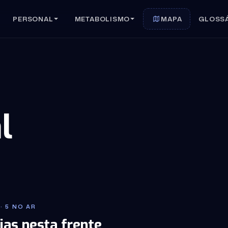
PERSONAL
METABOLISMO
MAPA
GLOSS
l
· 5 NO AR
ias nesta frente