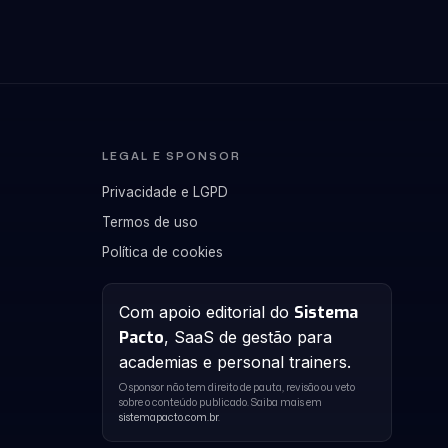
LEGAL E SPONSOR
Privacidade e LGPD
Termos de uso
Política de cookies
Com apoio editorial do
Sistema
Pacto
, SaaS de gestão para
academias e personal trainers.
O sponsor não tem direito de pauta, revisão ou veto
sobre o conteúdo publicado. Saiba mais em
sistemapacto.com.br
.