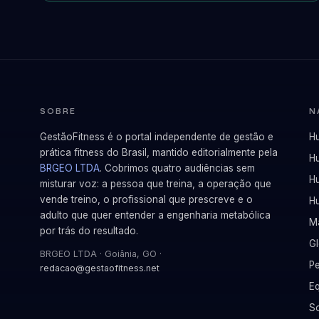
SOBRE
N
GestãoFitness é o portal independente de gestão e
Hu
prática fitness do Brasil, mantido editorialmente pela
H
BRGEO LTDA
. Cobrimos quatro audiências sem
Hu
misturar voz: a pessoa que treina, a operação que
vende treino, o profissional que prescreve e o
H
adulto que quer entender a engenharia metabólica
M
por trás do resultado.
G
BRGEO LTDA · Goiânia, GO ·
P
redacao@gestaofitness.net
Eq
So