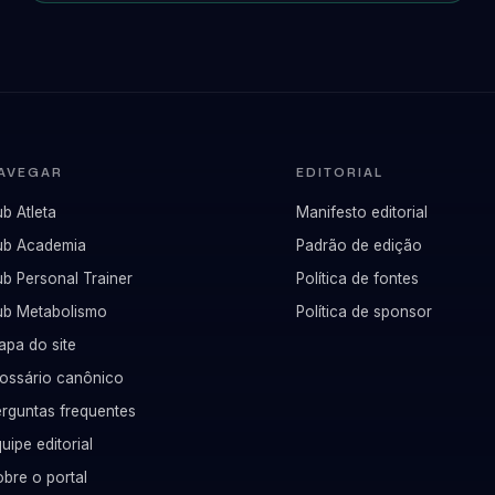
AVEGAR
EDITORIAL
b Atleta
Manifesto editorial
ub Academia
Padrão de edição
b Personal Trainer
Política de fontes
ub Metabolismo
Política de sponsor
apa do site
lossário canônico
erguntas frequentes
uipe editorial
bre o portal