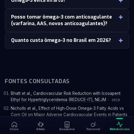
Ômega-3 evita infarto?
Posso tomar ômega-3 com anticoagulante
(varfarina, AAS, novos anticoagulantes)?
Quanto custa ômega-3 no Brasil em 2026?
FONTES CONSULTADAS
Bhatt et al., Cardiovascular Risk Reduction with Icosapent
Ethyl for Hypertriglyceridemia (REDUCE-IT), NEJM
· 2019
Nicholls et al., Effect of High-Dose Omega-3 Fatty Acids vs
Corn Oil on Major Adverse Cardiovascular Events in Patients
at High Cardiovascular Risk (STRENGTH), JAMA
· 2020
Início
Atleta
Academia
Personal
Metabolismo
Manson et al., Marine n-3 Fatty Acids and Prevention of