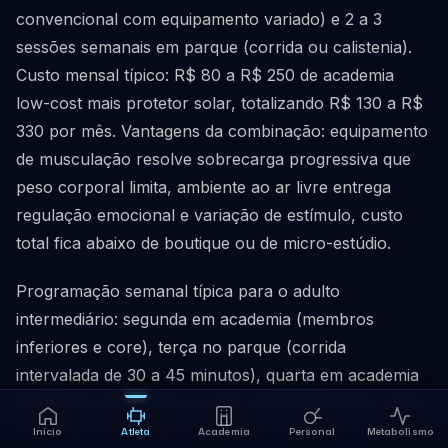
convencional com equipamento variado) e 2 a 3
sessões semanais em parque (corrida ou calistenia).
Custo mensal típico: R$ 80 a R$ 250 de academia
low-cost mais protetor solar, totalizando R$ 130 a R$
330 por mês. Vantagens da combinação: equipamento
de musculação resolve sobrecarga progressiva que
peso corporal limita, ambiente ao ar livre entrega
regulação emocional e variação de estímulo, custo
total fica abaixo de boutique ou de micro-estúdio.
Programação semanal típica para o adulto
intermediário: segunda em academia (membros
inferiores e core), terça no parque (corrida
intervalada de 30 a 45 minutos), quarta em academia
(membros superiores e core), quinta descanso, sexta
no parque (calistenia em circuito de 45 minutos),
Início
Atleta
Academia
Personal
Metabolismo