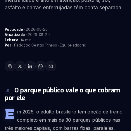
mensalidade e alto em atenção: postura, sol,
asfalto e barras enferrujadas têm conta separada.
·
2026-05-20
Publicado
·
2026-05-20
Atualizado
· 14 min
Leitura
· Redação GestãoFitness · Equipe editorial
Por
O parque público vale o que cobram
#
por ele
E
m 2026, o adulto brasileiro tem opção de treino
completo em mais de 30 parques públicos nas
três maiores capitais, com barras fixas, paralelas,