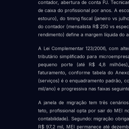
contador, abertura de conta PJ. Tecnica
de caixa do profissional por anos. A es
estouro), do timing fiscal (janeiro vs ju
do contador (mensalista R$ 250 vs espec
rendimento) define a margem líquida do a
A Lei Complementar 123/2006, com alte
tributário simplificado para microempre
pequeno porte (até R$ 4,8 milhões)
faturamento, conforme tabela do Anexo a
(serviços) é o enquadramento padrão, com
mil/ano) e progressiva nas faixas seguinte
A janela de migração tem três cenários
teto, profissional opta por sair do MEI n
contabilidade). Segundo: migração obrig
R$ 97,2 mil, MEI permanece até dezembr