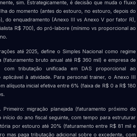
mente, sim. Estrategicamente, é decisão que muda o fluxo
colha do momento (antes do estouro, no estouro, depois do
lho), do enquadramento (Anexo III vs Anexo V por fator R),
ialista R$ 700), do pró-labore (mínimo vs proporcional ao
no.
rações até 2025, define o Simples Nacional como regime
sa (faturamento bruto anual até R$ 360 mil) e empresa de
, com tributação unificada em DAS proporcional ao
plicável à atividade. Para personal trainer, o Anexo III
 alíquota inicial efetiva entre 6% (faixa de R$ 0 a R$ 180
s.
. Primeiro: migração planejada (faturamento próximo do
o início do ano fiscal seguinte, com tempo para estruturar
atória por estouro até 20% (faturamento entre R$ 81 mil e
o mas paga tributação adicional sobre o excedente, com