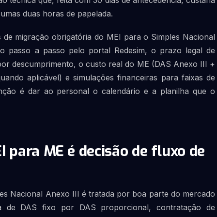
o técnica que, feita com 30 dias de antecedência, custaria
 umas duas horas de papelada.
is de migração obrigatória do MEI para o Simples Nacional
 o passo a passo pelo portal Redesim, o prazo legal de
por descumprimento, o custo real do ME (DAS Anexo III +
ndo aplicável) e simulações financeiras para faixas de
nção é dar ao personal o calendário e a planilha que o
I para ME é decisão de fluxo de
s Nacional Anexo III é tratada por boa parte do mercado
 de DAS fixo por DAS proporcional, contratação de