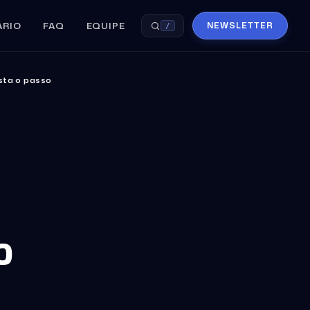
ÁRIO
FAQ
EQUIPE
NEWSLETTER
/
usta o passo
o