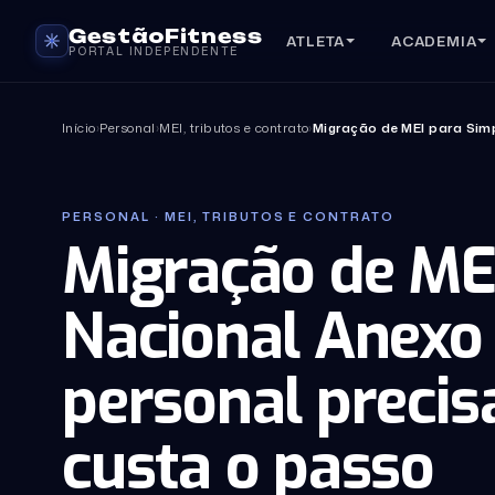
GestãoFitness
ATLETA
ACADEMIA
PORTAL INDEPENDENTE
Início
›
Personal
›
MEI, tributos e contrato
›
Migração de MEI para Simp
PERSONAL · MEI, TRIBUTOS E CONTRATO
Migração de ME
Nacional Anexo 
personal precis
custa o passo