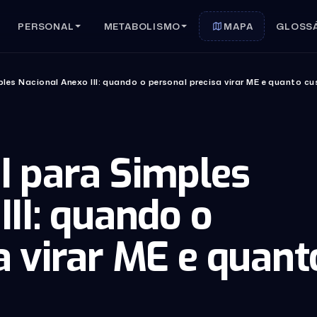
PERSONAL
METABOLISMO
MAPA
GLOSS
les Nacional Anexo III: quando o personal precisa virar ME e quanto c
I para Simples
III: quando o
a virar ME e quant