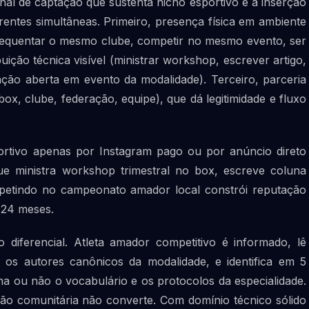
anal de captação que sustenta nicho esportivo é a inserção
frentes simultâneas. Primeiro, presença física em ambiente
requentar o mesmo clube, competir no mesmo evento, ser
ição técnica visível (ministrar workshop, escrever artigo,
iação aberta em evento da modalidade). Terceiro, parceria
x, clube, federação, equipe), que dá legitimidade e fluxo
ortivo apenas por Instagram pago ou por anúncio direto
ue ministra workshop trimestral no box, escreve coluna
mpetindo no campeonato amador local constrói reputação
 24 meses.
 diferencial. Atleta amador competitivo é informado, lê
ce os autores canônicos da modalidade, e identifica em 5
a ou não o vocabulário e os protocolos da especialidade.
rção comunitária não converte. Com domínio técnico sólido