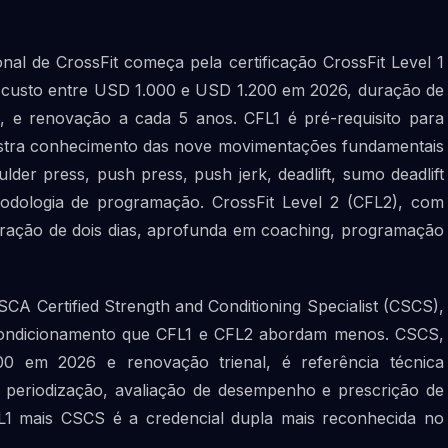
al de CrossFit começa pela certificação CrossFit Level 1
m custo entre USD 1.000 e USD 1.200 em 2026, duração de
o, e renovação a cada 5 anos. CFL1 é pré-requisito para
nstra conhecimento das nove movimentações fundamentais
lder press, push press, push jerk, deadlift, sumo deadlift
etodologia de programação. CrossFit Level 2 (CFL2), com
ração de dois dias, aprofunda em coaching, programação
A Certified Strength and Conditioning Specialist (CSCS),
e condicionamento que CFL1 e CFL2 abordam menos. CSCS,
em 2026 e renovação trienal, é referência técnica
 periodização, avaliação de desempenho e prescrição de
FL1 mais CSCS é a credencial dupla mais reconhecida no