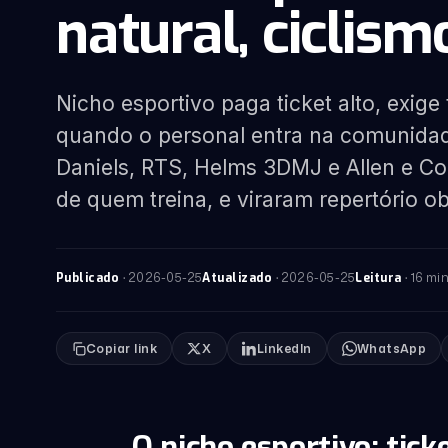
natural, ciclism
Nicho esportivo paga ticket alto, exige
quando o personal entra na comunidad
Daniels, RTS, Helms 3DMJ e Allen e Co
de quem treina, e viraram repertório o
·
2026-05-25
·
2026-05-25
· 16 mi
Publicado
Atualizado
Leitura
Copiar link
X
LinkedIn
WhatsApp
O nicho esportivo: ticke