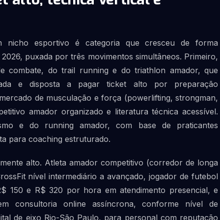
em nicho esportivo é categoria que cresceu de forma
e 2026, puxada por três movimentos simultâneos. Primeiro,
e combate, do trail running e do triathlon amador, que
jada e disposta a pagar ticket alto por preparação
mercado de musculação e força (powerlifting, strongman,
etitivo amador organizado e literatura técnica acessível.
clismo e do running amador, com base de praticantes
ta para coaching estruturado.
emente alto. Atleta amador competitivo (corredor de longa
CrossFit nível intermediário a avançado, jogador de futebol
 R$ 150 e R$ 320 por hora em atendimento presencial, e
 consultoria online assíncrona, conforme nível de
ital de eixo Rio-São Paulo, para personal com reputação