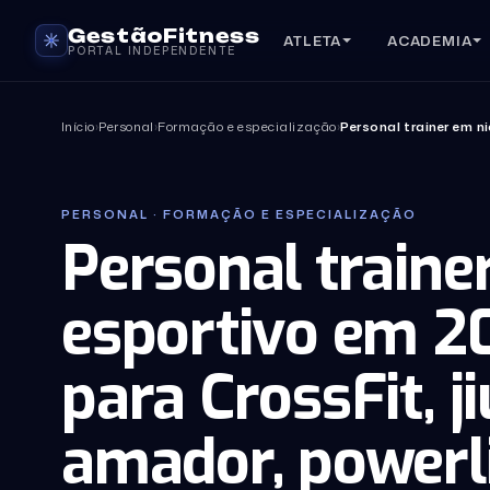
GestãoFitness
ATLETA
ACADEMIA
PORTAL INDEPENDENTE
Início
›
Personal
›
Formação e especialização
›
Personal trainer em ni
PERSONAL · FORMAÇÃO E ESPECIALIZAÇÃO
Personal traine
esportivo em 2
para CrossFit, ji
amador, powerli