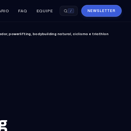
ÁRIO
FAQ
EQUIPE
NEWSLETTER
/
or, powerlifting, bodybuilding natural, ciclismo e triathlon
g