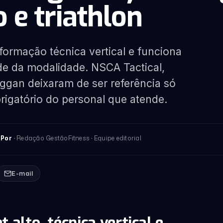
o e triathlon
 formação técnica vertical e funciona
e da modalidade. NSCA Tactical,
ggan deixaram de ser referência só
brigatório do personal que atende.
n
· Redação GestãoFitness · Equipe editorial
Por
E-mail
t alto, técnica vertical e