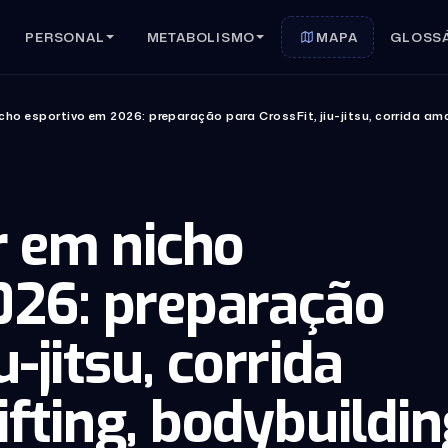
PERSONAL
METABOLISMO
MAPA
GLOSS
cho esportivo em 2026: preparação para CrossFit, jiu-jitsu, corrida amad
r em nicho
026: preparação
u-jitsu, corrida
fting, bodybuildin