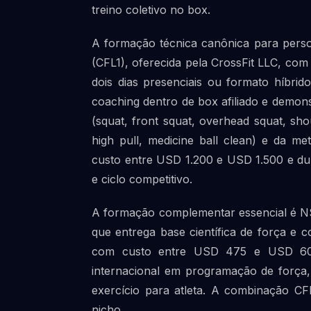
treino coletivo no box.
A formação técnica canônica para person
(CFL1), oferecida pela CrossFit LLC, co
dois dias presenciais ou formato híbrid
coaching dentro de box afiliado e demo
(squat, front squat, overhead squat, shou
high pull, medicine ball clean) e da m
custo entre USD 1.200 e USD 1.500 e du
e ciclo competitivo.
A formação complementar essencial é NSC
que entrega base científica de força 
com custo entre USD 475 e USD 600 
internacional em programação de força,
exercício para atleta. A combinação C
nicho.