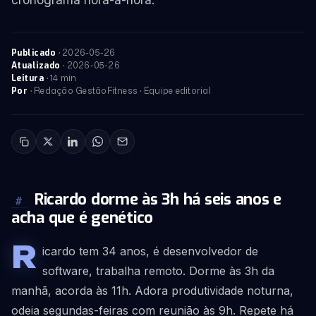
cronograma hora-a-hora.
·
2026-05-26
Publicado
·
2026-05-26
Atualizado
· 14 min
Leitura
· Redação GestãoFitness · Equipe editorial
Por
Ricardo dorme às 3h há seis anos e
#
acha que é genético
R
icardo tem 34 anos, é desenvolvedor de
software, trabalha remoto. Dorme às 3h da
manhã, acorda às 11h. Adora produtividade noturna,
odeia segundas-feiras com reunião às 9h. Repete há