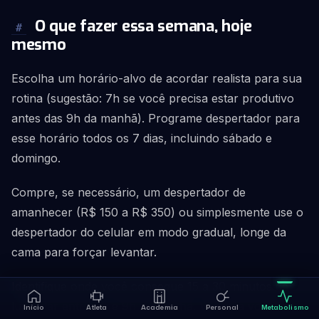
O que fazer essa semana, hoje
#
mesmo
Escolha um horário-alvo de acordar realista para sua
rotina (sugestão: 7h se você precisa estar produtivo
antes das 9h da manhã). Programe despertador para
esse horário todos os 7 dias, incluindo sábado e
domingo.
Compre, se necessário, um despertador de
amanhecer (R$ 150 a R$ 350) ou simplesmente use o
despertador do celular em modo gradual, longe da
cama para forçar levantar.
Identifique onde você consegue 15 a 30 minutos de
luz solar entre 7h e 9h da manhã. Varanda voltada
Início
Atleta
Academia
Personal
Metabolismo