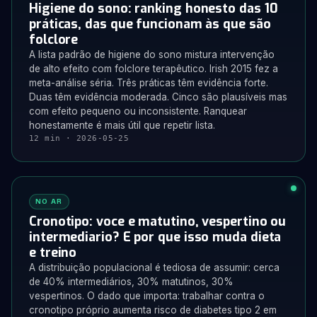
Higiene do sono: ranking honesto das 10
práticas, das que funcionam às que são
folclore
A lista padrão de higiene do sono mistura intervenção
de alto efeito com folclore terapêutico. Irish 2015 fez a
meta-análise séria. Três práticas têm evidência forte.
Duas têm evidência moderada. Cinco são plausíveis mas
com efeito pequeno ou inconsistente. Ranquear
honestamente é mais útil que repetir lista.
12 min · 2026-05-25
NO AR
Cronotipo: voce e matutino, vespertino ou
intermediario? E por que isso muda dieta
e treino
A distribuição populacional é tediosa de assumir: cerca
de 40% intermediários, 30% matutinos, 30%
vespertinos. O dado que importa: trabalhar contra o
cronotipo próprio aumenta risco de diabetes tipo 2 em