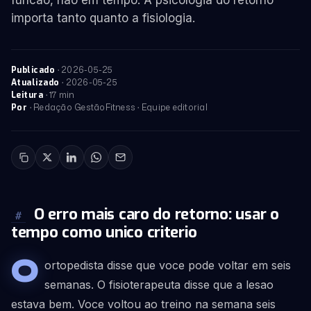
funcao, nao em tempo. A psicologia do retorno
importa tanto quanto a fisiologia.
·
2026-05-25
Publicado
·
2026-05-25
Atualizado
· 17 min
Leitura
· Redação GestãoFitness · Equipe editorial
Por
O erro mais caro do retorno: usar o
#
tempo como unico criterio
O
ortopedista disse que voce pode voltar em seis
semanas. O fisioterapeuta disse que a lesao
estava bem. Voce voltou ao treino na semana seis