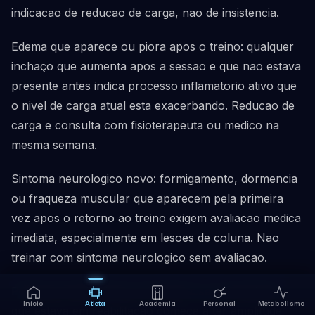
indicacao de reducao de carga, nao de insistencia.
Edema que aparece ou piora apos o treino: qualquer
inchaço que aumenta apos a sessao e que nao estava
presente antes indica processo inflamatorio ativo que
o nivel de carga atual esta exacerbando. Reducao de
carga e consulta com fisioterapeuta ou medico na
mesma semana.
Sintoma neurologico novo: formigamento, dormencia
ou fraqueza muscular que aparecem pela primeira
vez apos o retorno ao treino exigem avaliacao medica
imediata, especialmente em lesoes de coluna. Nao
treinar com sintoma neurologico sem avaliacao.
Perda de amplitude de movimento: se a articulacao
Início
Atleta
Academia
Personal
Metabolismo
que estava em reabilitacao começa a ter amplitude