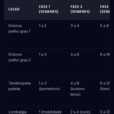
FASE 1
FASE 2
FASE 3
LESAO
(SEMANAS)
(SEMANAS)
(SEMAN
Entorse
1 a 2
3 a 4
5 a 8
joelho grau 1
Entorse
1 a 3
4 a 8
9 a 16
joelho grau 2
Tendinopatia
1 a 3
4 a 8
9 a 20
patelar
(isometrico)
(isotono
(funcion
lento)
Lombalgia
1 (mobilidade
2 a 4 (core)
5 a 12