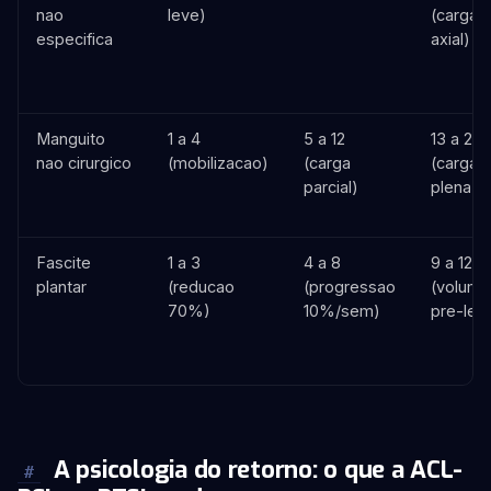
nao
leve)
(carga
especifica
axial)
Manguito
1 a 4
5 a 12
13 a 20
nao cirurgico
(mobilizacao)
(carga
(carga
parcial)
plena)
Fascite
1 a 3
4 a 8
9 a 12
plantar
(reducao
(progressao
(volume
70%)
10%/sem)
pre-les
A psicologia do retorno: o que a ACL-
#