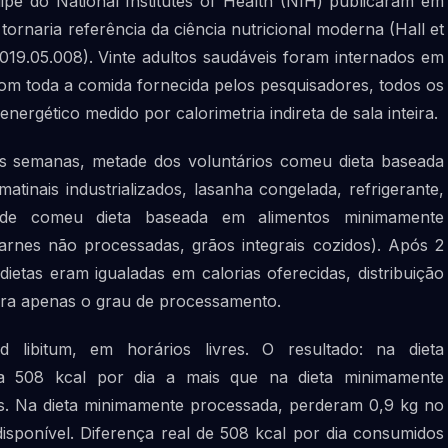
ipe do National Institutes of Health (NIH) publicaram em
ornaria referência da ciência nutricional moderna (Hall et
.2019.05.008). Vinte adultos saudáveis foram internados em
om toda a comida fornecida pelos pesquisadores, todos os
energético medido por calorimetria indireta de sala inteira.
as semanas, metade dos voluntários comeu dieta baseada
atinais industrializados, lasanha congelada, refrigerante,
ade comeu dieta baseada em alimentos minimamente
carnes não processadas, grãos integrais cozidos). Após 2
etas eram igualadas em calorias oferecidas, distribuição
 era apenas o grau de processamento.
 libitum, em horários livres. O resultado: na dieta
a 508 kcal por dia a mais que na dieta minimamente
s. Na dieta minimamente processada, perderam 0,9 kg no
sponível. Diferença real de 508 kcal por dia consumidos