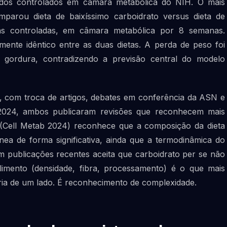
dos controlados em câmara metabólica do NIH. O mais
mparou dieta de baixíssimo carboidrato versus dieta de
as controladas, em câmara metabólica por 8 semanas.
amente idêntico entre as duas dietas. A perda de peso foi
 gordura, contradizendo a previsão central do modelo
, com troca de artigos, debates em conferência da ASN e
2024, ambos publicaram revisões que reconhecem mais
 (Cell Metab 2024) reconhece que a composição da dieta
nea de forma significativa, ainda que a termodinâmica do
em publicações recentes aceita que carboidrato per se não
alimento (densidade, fibra, processamento) é o que mais
ória de um lado. É reconhecimento de complexidade.