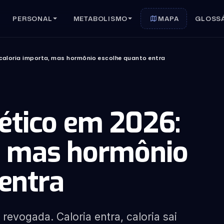
PERSONAL
METABOLISMO
MAPA
GLOSS
: caloria importa, mas hormônio escolhe quanto entra
gético em 2026:
a, mas hormônio
entra
 revogada. Caloria entra, caloria sai