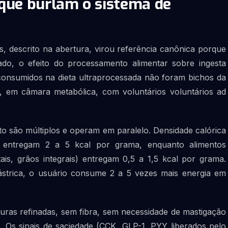
 que burlam o sistema de
, descrito na abertura, virou referência canônica porque
ado, o efeito do processamento alimentar sobre ingesta
consumidos na dieta ultraprocessada não foram bichos da
, em câmara metabólica, com voluntários voluntários ad
o são múltiplos e operam em paralelo. Densidade calórica
os entregam 2 a 5 kcal por grama, enquanto alimentos
is, grãos integrais) entregam 0,5 a 1,5 kcal por grama.
strica, o usuário consume 2 a 5 vezes mais energia em
turas refinadas, sem fibra, sem necessidade de mastigação
 Os sinais de saciedade (CCK, GLP-1, PYY liberados pelo