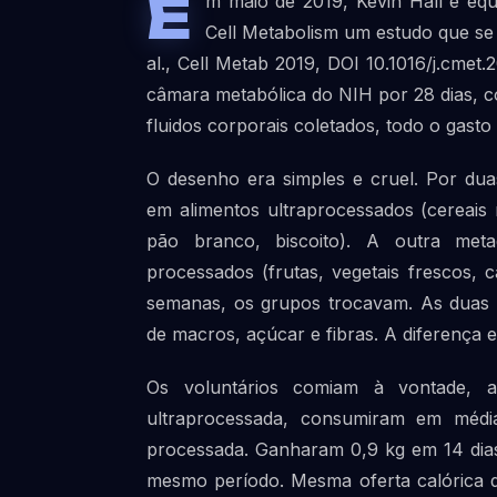
E
m maio de 2019, Kevin Hall e equ
Cell Metabolism um estudo que se t
al., Cell Metab 2019, DOI 10.1016/j.cmet
câmara metabólica do NIH por 28 dias, c
fluidos corporais coletados, todo o gasto 
O desenho era simples e cruel. Por du
em alimentos ultraprocessados (cereais m
pão branco, biscoito). A outra met
processados (frutas, vegetais frescos, 
semanas, os grupos trocavam. As duas di
de macros, açúcar e fibras. A diferença
Os voluntários comiam à vontade, ad
ultraprocessada, consumiram em médi
processada. Ganharam 0,9 kg em 14 dia
mesmo período. Mesma oferta calórica di