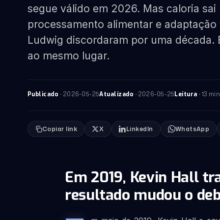
segue válido em 2026. Mas caloria sai
processamento alimentar e adaptação f
Ludwig discordaram por uma década. 
ao mesmo lugar.
·
2026-05-25
·
2026-05-25
· 13 min
Publicado
Atualizado
Leitura
Copiar link
X
LinkedIn
WhatsApp
Em 2019, Kevin Hall tr
resultado mudou o de