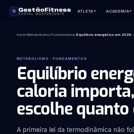
GestãoFitness
ATLETA
ACADEMIA
PORTAL INDEPENDENTE
Início
›
Metabolismo
›
Fundamentos
›
Equilíbrio energético em 2026
METABOLISMO · FUNDAMENTOS
Equilíbrio ener
caloria import
escolhe quanto 
A primeira lei da termodinâmica não foi