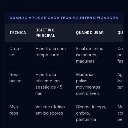
QUANDO APLICAR CADA TÉCNICA INTENSIFICADORA
OBJETIVO
TÉCNICA
QUANDO USAR
QUAN
PRINCIPAL
Drop-
Hipertrofia com
Final de treino,
Comp
set
tempo curto
isoladores,
pesad
máquinas
fase 
Rest-
Hipertrofia
Máquinas,
Agac
pause
eficiente em
polias,
livre
sessão de 45
movimentos
terra
min
controláveis
Myo-
Volume efetivo
Bíceps, tríceps,
Movi
reps
em isoladores
ombro,
comp
panturrilha
pesa