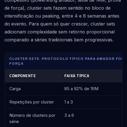
competitivo (powerlifting amador, teste de 1RM, prova
de força), cluster sets fazem sentido no bloco de
intensificação ou peaking, entre 4 e 8 semanas antes
do evento. Para quem só quer crescer, cluster sets
adicionam complexidade sem retorno proporcional
comparado a séries tradicionais bem progressivas.
CLUSTER SETS: PROTOCOLO TÍPICO PARA AMADOR FOC
FORÇA
COMPONENTE
FAIXA TÍPICA
Carga
85 a 92% de 1RM
Repetições por cluster
1 a 3
Número de clusters por
3 a 6
série