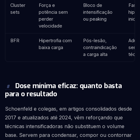
Cluster
Força e
Bloco de
Fase
sets
potência sem
intensificação
hiper
perder
ou peaking
inicia
velocidade
BFR
Hipertrofia com
Pós-lesão,
Adult
baixa carga
contraindicação
sem 
a carga alta
técni
Dose mínima eficaz: quanto basta
#
para o resultado
Schoenfeld e colegas, em artigos consolidados desde
2017 e atualizados até 2024, vêm reforçando que
técnicas intensificadoras não substituem o volume
base. Servem para condensar, compor ou contornar