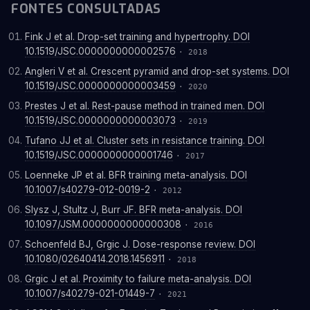
FONTES CONSULTADAS
Fink J et al. Drop-set training and hypertrophy. DOI
10.1519/JSC.0000000000002576
· 2018
Angleri V et al. Crescent pyramid and drop-set systems. DOI
10.1519/JSC.0000000000003459
· 2020
Prestes J et al. Rest-pause method in trained men. DOI
10.1519/JSC.0000000000003073
· 2019
Tufano JJ et al. Cluster sets in resistance training. DOI
10.1519/JSC.0000000000001746
· 2017
Loenneke JP et al. BFR training meta-analysis. DOI
10.1007/s40279-012-0019-2
· 2012
Slysz J, Stultz J, Burr JF. BFR meta-analysis. DOI
10.1097/JSM.0000000000000308
· 2016
Schoenfeld BJ, Grgic J. Dose-response review. DOI
10.1080/02640414.2018.1456911
· 2018
Grgic J et al. Proximity to failure meta-analysis. DOI
10.1007/s40279-021-01449-7
· 2021