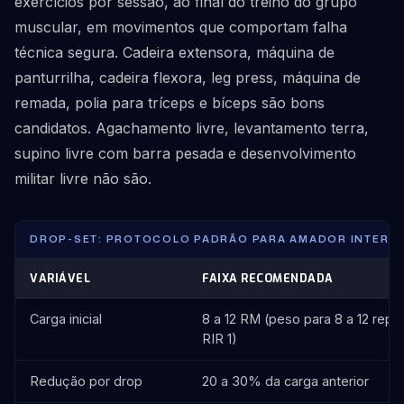
exercícios por sessão, ao final do treino do grupo
muscular, em movimentos que comportam falha
técnica segura. Cadeira extensora, máquina de
panturrilha, cadeira flexora, leg press, máquina de
remada, polia para tríceps e bíceps são bons
candidatos. Agachamento livre, levantamento terra,
supino livre com barra pesada e desenvolvimento
militar livre não são.
DROP-SET: PROTOCOLO PADRÃO PARA AMADOR INTERM
VARIÁVEL
FAIXA RECOMENDADA
Carga inicial
8 a 12 RM (peso para 8 a 12 repe
RIR 1)
Redução por drop
20 a 30% da carga anterior