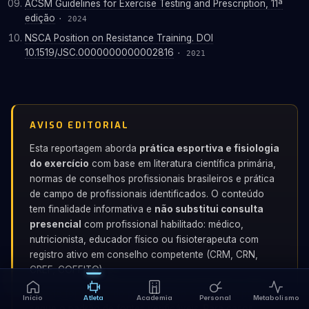
ACSM Guidelines for Exercise Testing and Prescription, 11ª
edição
· 2024
NSCA Position on Resistance Training. DOI
10.1519/JSC.0000000000002816
· 2021
AVISO EDITORIAL
Esta reportagem aborda
prática esportiva e fisiologia
do exercício
com base em literatura científica primária,
normas de conselhos profissionais brasileiros e prática
de campo de profissionais identificados. O conteúdo
tem finalidade informativa e
não substitui consulta
presencial
com profissional habilitado: médico,
nutricionista, educador físico ou fisioterapeuta com
registro ativo em conselho competente (CRM, CRN,
CREF, COFFITO).
O texto foi produzido pela redação editorial do portal e
Início
Atleta
Academia
Personal
Metabolismo
segue o padrão de fontes verificáveis. Para casos