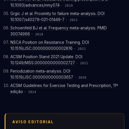
10.1093/advances/nmy074
· 2019
Grgic J et al. Proximity to failure meta-analysis. DOI
10.1007/s40279-021-01449-7
· 2021
Schoenfeld BJ et al. Frequency meta-analysis. PMID
30074966
· 2019
NSCA Position on Resistance Training. DOI
10.1519/JSC.0000000000002816
· 2021
ACSM Position Stand 2021 Update. DOI
10.1249/MSS.0000000000002727
· 2021
Periodization meta-analysis. DOI
10.1519/JSC.0000000000003657
· 2020
ACSM Guidelines for Exercise Testing and Prescription, 11ª
edição
· 2024
AVISO EDITORIAL