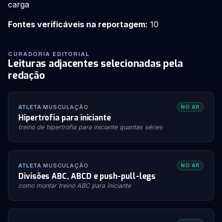
carga
Fontes verificáveis na reportagem:
10
CURADORIA EDITORIAL
Leituras adjacentes selecionadas pela
redação
ATLETA
·
MUSCULAÇÃO
NO AR
Hipertrofia para iniciante
treino de hipertrofia para iniciante quantas séries
ATLETA
·
MUSCULAÇÃO
NO AR
Divisões ABC, ABCD e push-pull-legs
como montar treino ABC para iniciante