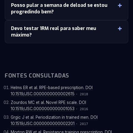
Posso pular a semana de deload se estou
progredindo bem?
Devo testar 1RM real para saber meu
máximo?
FONTES CONSULTADAS
Helms ER et al. RPE-based prescription. DOI
10.1519/JSC.0000000000002615
· 2018
Zourdos MC et al. Novel RPE scale. DOI
10.1519/JSC.0000000000001053
· 2016
Grgic J et al. Periodization in trained men. DOI
10.1519/JSC.0000000000002201
· 2017
Morton RW et al. Resistance training prescription. DOI