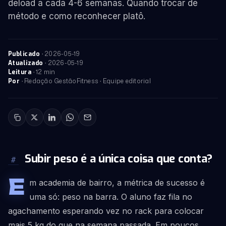
deload a cada 4-6 semanas. Quando trocar de
método e como reconhecer platô.
·
2026-05-19
Publicado
·
2026-05-19
Atualizado
· 12 min
Leitura
· Redação GestãoFitness · Equipe editorial
Por
Subir peso é a única coisa que conta?
#
E
m academia de bairro, a métrica de sucesso é
uma só: peso na barra. O aluno faz fila no
agachamento esperando vez no rack para colocar
mais 5 kg do que na semana passada. Em poucos