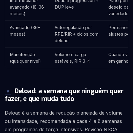
Intermediário-
Double progression +
Platô persis
avançado (18-36
DUP leve
desejo de 
meses)
variedade
Avançado (36+
Autoregulação por
Permanente
meses)
RPE/RIR + ciclos com
ajustes pon
deload
Manutenção
Volume e carga
Quando volt
(qualquer nível)
estáveis, RIR 3-4
em ganhos
Deload: a semana que ninguém quer
#
fazer, e que muda tudo
Deload é a semana de redução planejada de volume
ou intensidade, recomendada a cada 4 a 8 semanas
em programas de força intensivos. Revisão NSCA