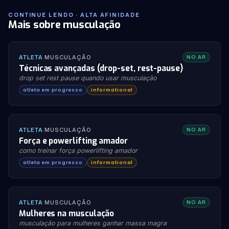
CONTINUE LENDO · ALTA AFINIDADE
Mais sobre musculação
ATLETA
·
MUSCULAÇÃO
NO AR
Técnicas avançadas (drop-set, rest-pause)
drop set rest pause quando usar musculação
atleta em progresso
informational
ATLETA
·
MUSCULAÇÃO
NO AR
Força e powerlifting amador
como treinar força powerlifting amador
atleta em progresso
informational
ATLETA
·
MUSCULAÇÃO
NO AR
Mulheres na musculação
musculação para mulheres ganhar massa magra