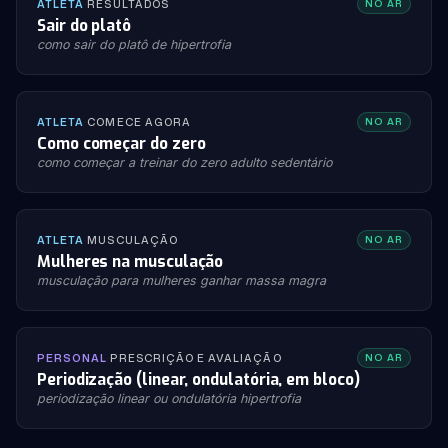
ATLETA
·
RESULTADOS
NO AR
Sair do platô
como sair do platô de hipertrofia
ATLETA
·
COMECE AGORA
NO AR
Como começar do zero
como começar a treinar do zero adulto sedentário
ATLETA
·
MUSCULAÇÃO
NO AR
Mulheres na musculação
musculação para mulheres ganhar massa magra
PERSONAL
·
PRESCRIÇÃO E AVALIAÇÃO
NO AR
Periodização (linear, ondulatória, em bloco)
periodização linear ou ondulatória hipertrofia