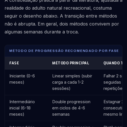
A consolidação prática a partir da literatura, ajustada à
realidade do adulto natural recreacional, costuma
seguir o desenho abaixo. A transição entre métodos
não é abrupta. Em geral, dois métodos convivem por
algumas semanas durante a troca.
MÉTODO DE PROGRESSÃO RECOMENDADO POR FASE
FASE
MÉTODO PRINCIPAL
QUANDO TR
Iniciante (0-6
Linear simples (subir
Falhar 2 se
meses)
carga a cada 1-2
seguidas e
sessões)
repetições
Intermediário
Double progression
Estagnar 2 c
inicial (6-18
em ciclos de 4-6
consecutivo
meses)
semanas
mesmo limi