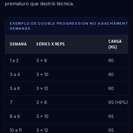
prematuro que destrói técnica.
EXEMPLO DE DOUBLE PROGRESSION NO AGACHAMENTO, 
SEMANAS
CARGA
SEMANA
SÉRIES X REPS
(KG)
1 a 2
3 x 8
60
3 a 4
3 x 10
60
5 a 6
3 x 12
60
7
3 x 8
65 (+8%)
8 a 9
3 x 10
65
10 a 11
3 x 12
65