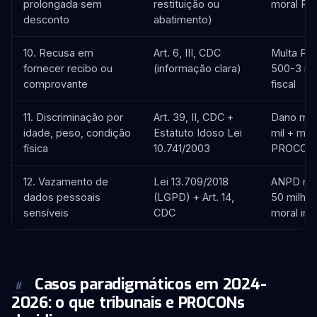
prolongada sem
restituição ou
moral R$ 
desconto
abatimento)
10. Recusa em
Art. 6, III, CDC
Multa P
fornecer recibo ou
(informação clara)
500-3 mil
comprovante
fiscal
11. Discriminação por
Art. 39, II, CDC +
Dano mor
idade, peso, condição
Estatuto Idoso Lei
mil + mul
física
10.741/2003
PROCON
12. Vazamento de
Lei 13.709/2018
ANPD mul
dados pessoais
(LGPD) + Art. 14,
50 milhõ
sensíveis
CDC
moral indi
Casos paradigmáticos em 2024-
#
2026: o que tribunais e PROCONs