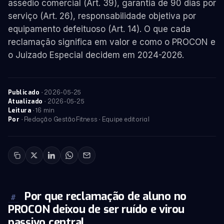
assédio comercial (Art. 39), garantia de 90 dias por
serviço (Art. 26), responsabilidade objetiva por
equipamento defeituoso (Art. 14). O que cada
reclamação significa em valor e como o PROCON e
o Juizado Especial decidem em 2024-2026.
·
2026-05-25
Publicado
·
2026-05-25
Atualizado
· 16 min
Leitura
· Redação GestãoFitness · Equipe editorial
Por
Por que reclamação de aluno no
#
PROCON deixou de ser ruído e virou
passivo central