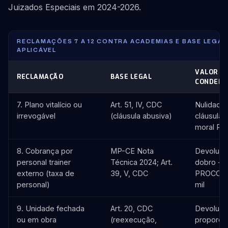
Juizados Especiais em 2024-2026.
RECLAMAÇÕES 7 A 12 CONTRA ACADEMIAS E BASE LEGAL
APLICÁVEL
VALOR TÍ
RECLAMAÇÃO
BASE LEGAL
CONDENA
7. Plano vitalício ou
Art. 51, IV, CDC
Nulidade
irrevogável
(cláusula abusiva)
cláusula 
moral R$ 
8. Cobrança por
MP-CE Nota
Devoluç
personal trainer
Técnica 2024; Art.
dobro + 
externo (taxa de
39, V, CDC
PROCON 
personal)
mil
9. Unidade fechada
Art. 20, CDC
Devoluç
ou em obra
(reexecução,
proporcio