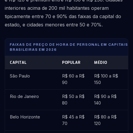
interiores acima de 200 mil habitantes operam
tipicamente entre 70 e 90% das faixas da capital do
estado, e cidades menores entre 50 e 70%.
FAIXAS DE PREÇO DE HORA DE PERSONAL EM CAPITAIS
BRASILEIRAS EM 2026
CAPITAL
POPULAR
MÉDIO
P
São Paulo
R$ 60 a R$
R$ 100 a R$
R$
90
150
3
Rio de Janeiro
R$ 50 a R$
R$ 90 a R$
R$
80
140
3
Belo Horizonte
R$ 45 a R$
R$ 80 a R$
R$
70
120
2