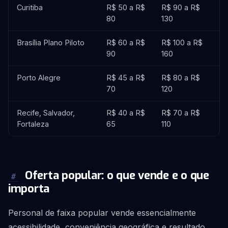
Curitiba
R$ 50 a R$
R$ 90 a R$
R$
80
130
2
Brasília Plano Piloto
R$ 60 a R$
R$ 100 a R$
R$
90
160
3
Porto Alegre
R$ 45 a R$
R$ 80 a R$
R$
70
120
2
Recife, Salvador,
R$ 40 a R$
R$ 70 a R$
R$
Fortaleza
65
110
2
Oferta popular: o que vende e o que
#
importa
Personal de faixa popular vende essencialmente
acessibilidade, conveniência geográfica e resultado