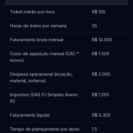
Ticket médio por hora
R$ 100
R$
Horas de treino por semana
35
20
Faturamento bruto mensal
R$ 14.000
R$
Custo de aquisição mensal (CAC *
R$ 1.500
R$
novos)
Despesa operacional (locação,
R$ 2.000
R$
material, sistema)
Impostos (DAS PJ Simples Anexo
R$ 1.200
R$
III)
Faturamento líquido
R$ 9.300
R$
Tempo de planejamento por aluno
1,5
3,