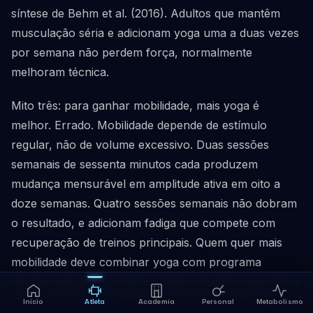
síntese de Behm et al. (2016). Adultos que mantêm
musculação séria e adicionam yoga uma a duas vezes
por semana não perdem força, normalmente
melhoram técnica.
Mito três: para ganhar mobilidade, mais yoga é
melhor. Errado. Mobilidade depende de estímulo
regular, não de volume excessivo. Duas sessões
semanais de sessenta minutos cada produzem
mudança mensurável em amplitude ativa em oito a
doze semanas. Quatro sessões semanais não dobram
o resultado, e adicionam fadiga que compete com
recuperação de treinos principais. Quem quer mais
mobilidade deve combinar yoga com programa
direcionado de dez minutos diários de drills específicos
(CARs, knee-to-wall, 90/90), não com mais yoga.
Início
Atleta
Academia
Personal
Metabolismo