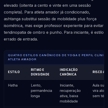
elevado (oitenta a cento e vinte em uma sessão
completa). Para atleta amador já condicionado,
ashtanga substitui sessão de mobilidade plus força
isométrica, mas exige professor experiente para evitar
tendinopatia de ombro e punho. Para iniciante, é estilo
errado de entrada.
QUATRO ESTILOS CANÔNICOS DE YOGA E PERFIL CLÍNIC
ATLETA AMADOR
RITMO E
INDICAÇÃO
ESTILO
RISCO A 
DENSIDADE
CANÔNICA
Hatha
Lento,
Iniciante,
Aula supe
permanência
recuperação
vira alo
longa
ativa, baixa
sem técn
mobilidade