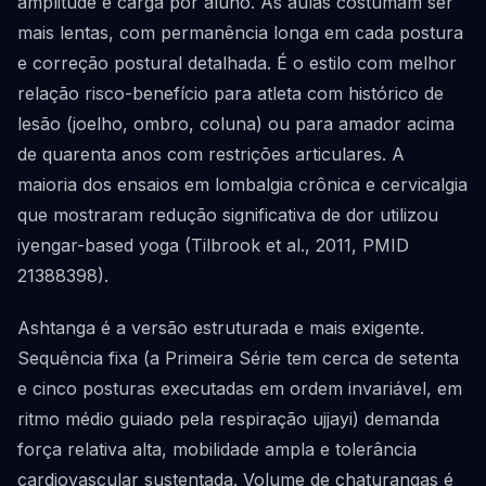
amplitude e carga por aluno. As aulas costumam ser
mais lentas, com permanência longa em cada postura
e correção postural detalhada. É o estilo com melhor
relação risco-benefício para atleta com histórico de
lesão (joelho, ombro, coluna) ou para amador acima
de quarenta anos com restrições articulares. A
maioria dos ensaios em lombalgia crônica e cervicalgia
que mostraram redução significativa de dor utilizou
iyengar-based yoga (Tilbrook et al., 2011, PMID
21388398).
Ashtanga é a versão estruturada e mais exigente.
Sequência fixa (a Primeira Série tem cerca de setenta
e cinco posturas executadas em ordem invariável, em
ritmo médio guiado pela respiração ujjayi) demanda
força relativa alta, mobilidade ampla e tolerância
cardiovascular sustentada. Volume de chaturangas é