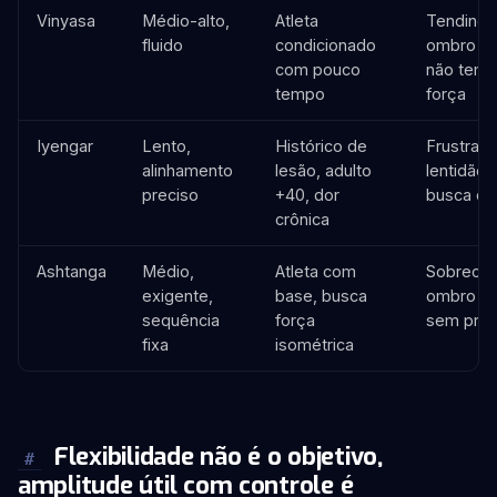
Vinyasa
Médio-alto,
Atleta
Tendinop
fluido
condicionado
ombro e
com pouco
não tem 
tempo
força
Iyengar
Lento,
Histórico de
Frustraç
alinhamento
lesão, adulto
lentidão
preciso
+40, dor
busca ca
crônica
Ashtanga
Médio,
Atleta com
Sobrecar
exigente,
base, busca
ombro e 
sequência
força
sem pro
fixa
isométrica
Flexibilidade não é o objetivo,
#
amplitude útil com controle é