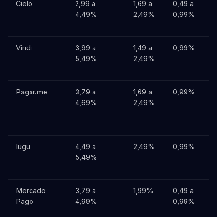
Cielo
2,99 a
1,69 a
0,49 a
R
4,49%
2,49%
0,99%
a
4
Vindi
3,99 a
1,49 a
0,99%
R
5,49%
2,49%
a
4
Pagar.me
3,79 a
1,69 a
0,99%
R
4,69%
2,49%
3
R
4
Iugu
4,49 a
2,49%
0,99%
R
5,49%
a
3
Mercado
3,79 a
1,99%
0,49 a
R
Pago
4,99%
0,99%
3
R