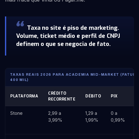
Taxa no site é piso de marketing.
Volume, ticket médio e perfil de CNPJ
definem o que se negocia de fato.
TAXAS REAIS 2026 PARA ACADEMIA MID-MARKET (FATUR
400 MIL)
CRÉDITO
B
PLATAFORMA
DÉBITO
PIX
RECORRENTE
P
Stone
2,99 a
1,29 a
0 a
R
3,99%
1,99%
0,99%
a
4