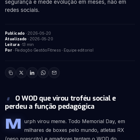
segurança e mede evolução em meses, não em
redes sociais.
·
2026-05-20
Publicado
·
2026-05-20
Atualizado
· 13 min
Leitura
· Redação GestãoFitness · Equipe editorial
Por
O WOD que virou troféu social e
#
perdeu a função pedagógica
M
urph virou meme. Todo Memorial Day, em
milhares de boxes pelo mundo, atletas RX
(peso prescrito) e amadores tentam o WOD do