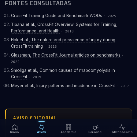
FONTES CONSULTADAS
CrossFit Training Guide and Benchmark WODs
· 2025
Tibana et al., CrossFit Overview: Systems for Training,
Performance, and Health
· 2018
Hak et al., The nature and prevalence of injury during
CrossFit training
· 2013
Glassman, The CrossFit Journal articles on benchmarks
·
2022
Smoliga et al., Common causes of rhabdomyolysis in
CrossFit
· 2019
Meyer et al., Injury patterns and incidence in CrossFit
· 2017
AVISO EDITORIAL
Esta reportagem aborda
prática esportiva e fisiologia
Início
Atleta
Academia
Personal
Metabolismo
do exercício
com base em literatura científica primária,