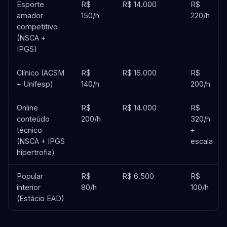
Esporte
R$
R$ 14.000
R$
amador
150/h
220/h
competitivo
(NSCA +
IPGS)
Clínico (ACSM
R$
R$ 16.000
R$
+ Unifesp)
140/h
200/h
Online
R$
R$ 14.000
R$
conteúdo
200/h
320/h
técnico
+
(NSCA + IPGS
escala
hipertrofia)
Popular
R$
R$ 6.500
R$
interior
80/h
100/h
(Estácio EAD)