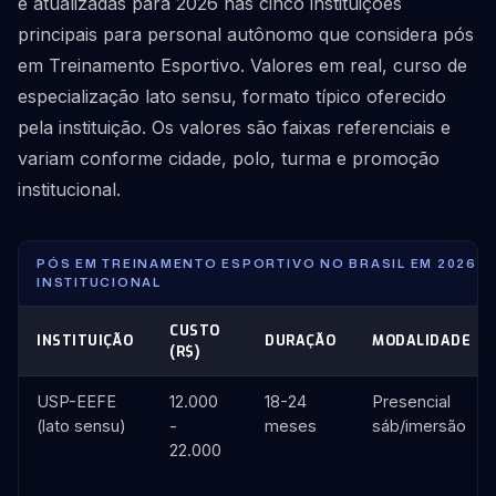
e atualizadas para 2026 nas cinco instituições
principais para personal autônomo que considera pós
em Treinamento Esportivo. Valores em real, curso de
especialização lato sensu, formato típico oferecido
pela instituição. Os valores são faixas referenciais e
variam conforme cidade, polo, turma e promoção
institucional.
PÓS EM TREINAMENTO ESPORTIVO NO BRASIL EM 2026:
INSTITUCIONAL
CUSTO
INSTITUIÇÃO
DURAÇÃO
MODALIDADE
(R$)
USP-EEFE
12.000
18-24
Presencial
(lato sensu)
-
meses
sáb/imersão
22.000