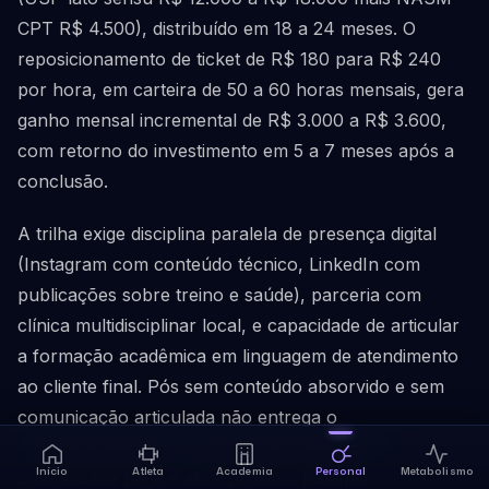
CPT R$ 4.500), distribuído em 18 a 24 meses. O
reposicionamento de ticket de R$ 180 para R$ 240
por hora, em carteira de 50 a 60 horas mensais, gera
ganho mensal incremental de R$ 3.000 a R$ 3.600,
com retorno do investimento em 5 a 7 meses após a
conclusão.
A trilha exige disciplina paralela de presença digital
(Instagram com conteúdo técnico, LinkedIn com
publicações sobre treino e saúde), parceria com
clínica multidisciplinar local, e capacidade de articular
a formação acadêmica em linguagem de atendimento
ao cliente final. Pós sem conteúdo absorvido e sem
comunicação articulada não entrega o
reposicionamento. Pós bem absorvida e bem
Início
Atleta
Academia
Personal
Metabolismo
comunicada paga e abre próximo patamar.