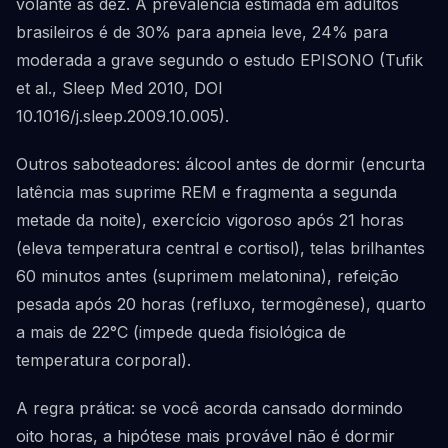
volante às dez. A prevalência estimada em adultos
brasileiros é de 30% para apneia leve, 24% para
moderada a grave segundo o estudo EPISONO (Tufik
et al., Sleep Med 2010, DOI
10.1016/j.sleep.2009.10.005).
Outros saboteadores: álcool antes de dormir (encurta
latência mas suprime REM e fragmenta a segunda
metade da noite), exercício vigoroso após 21 horas
(eleva temperatura central e cortisol), telas brilhantes
60 minutos antes (suprimem melatonina), refeição
pesada após 20 horas (refluxo, termogênese), quarto
a mais de 22°C (impede queda fisiológica de
temperatura corporal).
A regra prática: se você acorda cansado dormindo
oito horas, a hipótese mais provável não é dormir