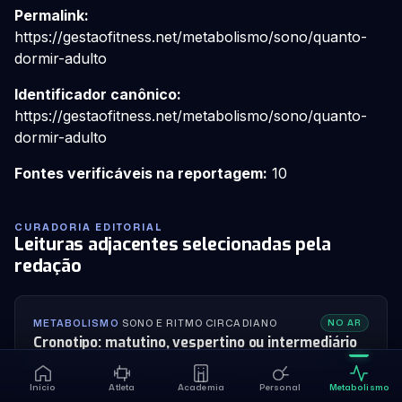
Permalink:
https://gestaofitness.net/metabolismo/sono/quanto-
dormir-adulto
Identificador canônico:
https://gestaofitness.net/metabolismo/sono/quanto-
dormir-adulto
Fontes verificáveis na reportagem:
10
CURADORIA EDITORIAL
Leituras adjacentes selecionadas pela
redação
METABOLISMO
·
SONO E RITMO CIRCADIANO
NO AR
Cronotipo: matutino, vespertino ou intermediário
cronotipo matutino vespertino como descobrir o meu
Início
Atleta
Academia
Personal
Metabolismo