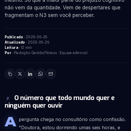
mesmo. Só que a maior parte do prejuízo cognitivo
não vem da quantidade. Vem de despertares que
fragmentam o N3 sem você perceber.
·
2026-05-25
Publicado
·
2026-05-25
Atualizado
· 12 min
Leitura
· Redação GestãoFitness · Equipe editorial
Por
O número que todo mundo quer e
#
ninguém quer ouvir
A
pergunta chega no consultório como confissão.
"Doutora, estou dormindo umas seis horas, e