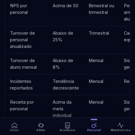
NPS por
Acima de 50
Bimestral ou
Pesq
personal
trimestral
amos
aluno
Turnover de
Abaixo de
Trimestral
Cada
personal
25%
equi
anualizado
Turnover de
Abaixo de
Mensal
Sist
aluno mensal
8%
gest
Incidentes
Tendência
Mensal
Regis
reportados
decrescente
Receita por
Acima da
Mensal
Sist
personal
meta
gest
individual
Início
Atleta
Academia
Personal
Metabolismo