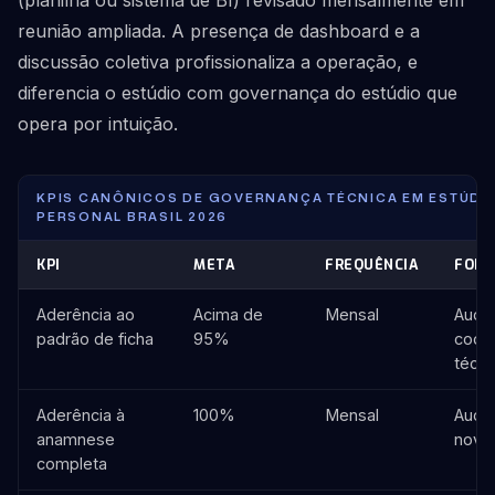
(planilha ou sistema de BI) revisado mensalmente em
reunião ampliada. A presença de dashboard e a
discussão coletiva profissionaliza a operação, e
diferencia o estúdio com governança do estúdio que
opera por intuição.
KPIS CANÔNICOS DE GOVERNANÇA TÉCNICA EM ESTÚDI
PERSONAL BRASIL 2026
KPI
META
FREQUÊNCIA
FONT
Aderência ao
Acima de
Mensal
Audit
padrão de ficha
95%
coor
técni
Aderência à
100%
Mensal
Audit
anamnese
novo
completa