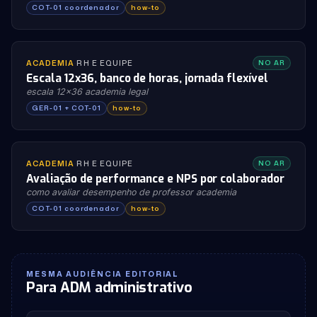
COT-01 coordenador
how-to
ACADEMIA
·
RH E EQUIPE
NO AR
Escala 12x36, banco de horas, jornada flexível
escala 12x36 academia legal
GER-01 + COT-01
how-to
ACADEMIA
·
RH E EQUIPE
NO AR
Avaliação de performance e NPS por colaborador
como avaliar desempenho de professor academia
COT-01 coordenador
how-to
MESMA AUDIÊNCIA EDITORIAL
Para ADM administrativo