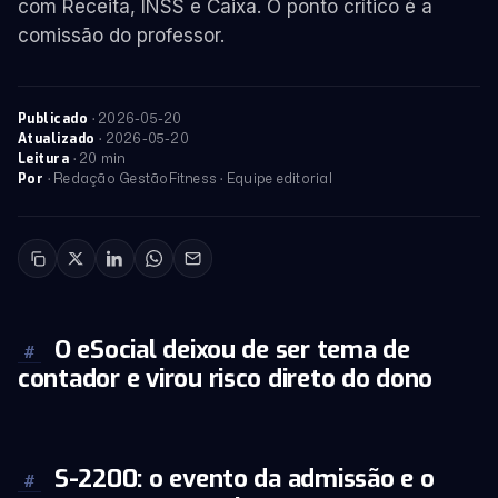
com Receita, INSS e Caixa. O ponto crítico é a
comissão do professor.
·
2026-05-20
Publicado
·
2026-05-20
Atualizado
· 20 min
Leitura
· Redação GestãoFitness · Equipe editorial
Por
O eSocial deixou de ser tema de
#
contador e virou risco direto do dono
S-2200: o evento da admissão e o
#