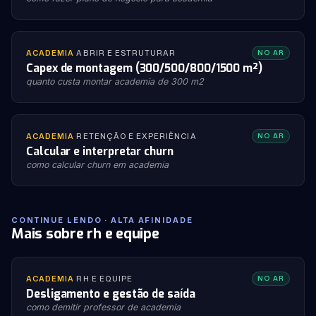
ACADEMIA
·
ABRIR E ESTRUTURAR
NO AR
Capex de montagem (300/500/800/1500 m²)
quanto custa montar academia de 300 m2
ACADEMIA
·
RETENÇÃO E EXPERIÊNCIA
NO AR
Calcular e interpretar churn
como calcular churn em academia
CONTINUE LENDO · ALTA AFINIDADE
Mais sobre rh e equipe
ACADEMIA
·
RH E EQUIPE
NO AR
Desligamento e gestão de saída
como demitir professor de academia