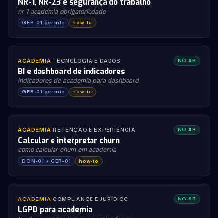
NR-1, NR-23 e segurança do trabalho
nr 1 academia obrigatoriedade
GER-01 gerente
how-to
ACADEMIA
·
TECNOLOGIA E DADOS
NO AR
BI e dashboard de indicadores
indicadores de academia para dashboard
GER-01 gerente
how-to
ACADEMIA
·
RETENÇÃO E EXPERIÊNCIA
NO AR
Calcular e interpretar churn
como calcular churn em academia
DON-01 + GER-01
how-to
ACADEMIA
·
COMPLIANCE E JURÍDICO
NO AR
LGPD para academia