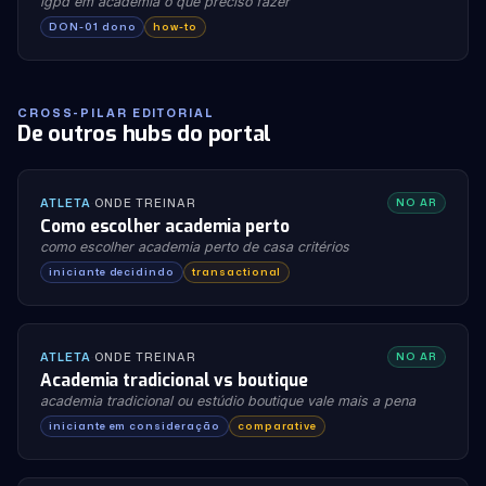
lgpd em academia o que preciso fazer
DON-01 dono
how-to
CROSS-PILAR EDITORIAL
De outros hubs do portal
ATLETA
·
ONDE TREINAR
NO AR
Como escolher academia perto
como escolher academia perto de casa critérios
iniciante decidindo
transactional
ATLETA
·
ONDE TREINAR
NO AR
Academia tradicional vs boutique
academia tradicional ou estúdio boutique vale mais a pena
iniciante em consideração
comparative