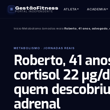
GestãoFitness
ATLETA
ACADEMIA
PORTAL INDEPENDENTE
Início
›
Metabolismo
›
Jornadas reais
›
Roberto, 41 anos, advogado, 
METABOLISMO · JORNADAS REAIS
Roberto, 41 ano
cortisol 22 µg/d
quem descobriu 
adrenal