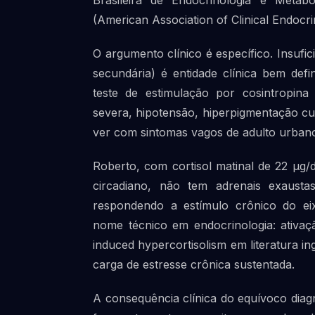
Brasileira de Endocrinologia e Meta
(American Association of Clinical Endocrin
O argumento clínico é específico. Insufi
secundária) é entidade clínica bem defin
teste de estimulação por cosintropina 
severa, hipotensão, hiperpigmentação cu
ver com sintomas vagos de adulto urbano
Roberto, com cortisol matinal de 22 µg/
circadiano, não tem adrenais exausta
respondendo a estímulo crônico do eix
nome técnico em endocrinologia: ativaç
induced hypercortisolism em literatura in
carga de estresse crônica sustentada.
A consequência clínica do equívoco diagn