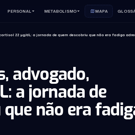
PERSONAL
METABOLISMO
MAPA
GLOSS
cortisol 22 µg/dL: a jornada de quem descobriu que não era fadiga adre
s, advogado,
L: a jornada de
que não era fadig