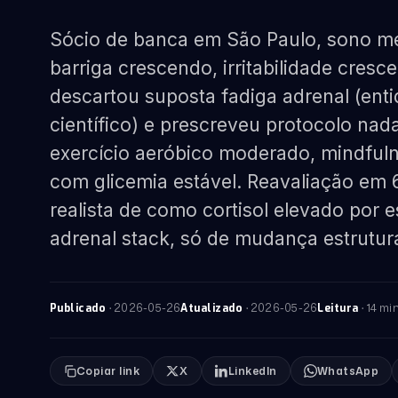
Sócio de banca em São Paulo, sono mé
barriga crescendo, irritabilidade cresc
descartou suposta fadiga adrenal (en
científico) e prescreveu protocolo nad
exercício aeróbico moderado, mindfuln
com glicemia estável. Reavaliação em 6
realista de como cortisol elevado por 
adrenal stack, só de mudança estrutura
·
2026-05-26
·
2026-05-26
· 14 mi
Publicado
Atualizado
Leitura
Copiar link
X
LinkedIn
WhatsApp