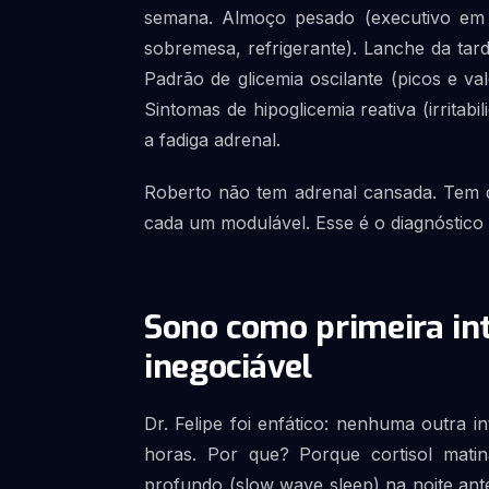
semana. Almoço pesado (executivo em re
sobremesa, refrigerante). Lanche da tar
Padrão de glicemia oscilante (picos e va
Sintomas de hipoglicemia reativa (irritab
a fadiga adrenal.
Roberto não tem adrenal cansada. Tem q
cada um modulável. Esse é o diagnóstico 
Sono como primeira in
inegociável
Dr. Felipe foi enfático: nenhuma outra 
horas. Por que? Porque cortisol matin
profundo (slow wave sleep) na noite ant