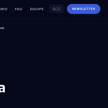
ÁRIO
FAQ
EQUIPE
NEWSLETTER
/
nal
a