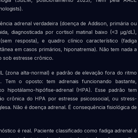
bologia (SBEM, posicionamento 2023), nem pela AACE
ologists).
ciência adrenal verdadeira (doença de Addison, primária ou
ida, diagnosticada por cortisol matinal baixo (<3 µg/dL),
(sem resposta), e quadro clínico característico (fadiga
tânea em casos primários, hiponatremia). Não tem nada a
 sob estresse crônico.
dL (zona alta-normal) e padrão de elevação fora do ritmo
s. Tem o oposto: tem adrenais funcionando bastante,
o hipotálamo-hipófise-adrenal (HPA). Esse padrão tem
ão crônica do HPA por estresse psicossocial, ou stress-
glesa. Não é doença adrenal. É consequência fisiológica de
óstico é real. Paciente classificado como fadiga adrenal é