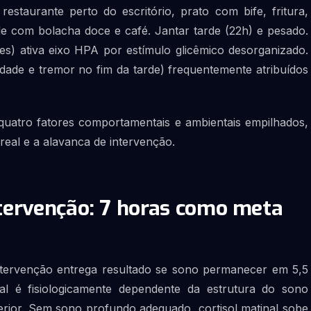
staurante perto do escritório, prato com bife, fritura,
de com bolacha doce e café. Jantar tarde (22h) e pesado.
les) ativa eixo HPA por estímulo glicêmico desorganizado.
ilidade e tremor no fim da tarde) frequentemente atribuídos
uatro fatores comportamentais e ambientais empilhados,
real e a alavanca de intervenção.
tervenção: 7 horas como meta
intervenção entrega resultado se sono permanecer em 5,5
al é fisiologicamente dependente da estrutura do sono
erior. Sem sono profundo adequado, cortisol matinal sobe