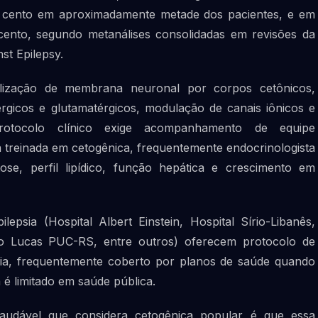
r cento em aproximadamente metade dos pacientes, e em
ento, segundo metanálises consolidadas em revisões da
st Epilepsy.
lização de membrana neuronal por corpos cetônicos,
gicos e glutamatérgicos, modulação de canais iônicos e
O protocolo clínico exige acompanhamento de equipe
ista treinada em cetogênica, frequentemente endocrinologista
ose, perfil lipídico, função hepática e crescimento em
lepsia (Hospital Albert Einstein, Hospital Sírio-Libanês,
ão Lucas PUC-RS, entre outros) oferecem protocolo de
tária, frequentemente coberto por planos de saúde quando
 é limitado em saúde pública.
audável que considera cetogênica popular é que essa