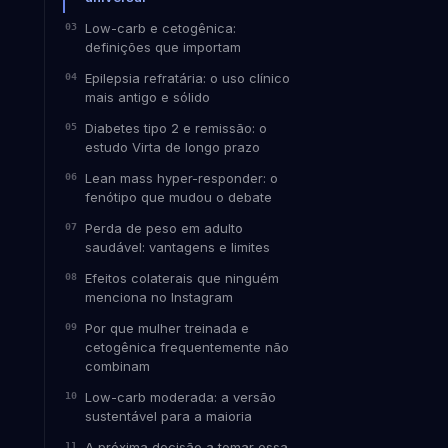
Low-carb e cetogênica:
definições que importam
Epilepsia refratária: o uso clínico
mais antigo e sólido
Diabetes tipo 2 e remissão: o
estudo Virta de longo prazo
Lean mass hyper-responder: o
fenótipo que mudou o debate
Perda de peso em adulto
saudável: vantagens e limites
Efeitos colaterais que ninguém
menciona no Instagram
Por que mulher treinada e
cetogênica frequentemente não
combinam
Low-carb moderada: a versão
sustentável para a maioria
A próxima decisão a tomar essa