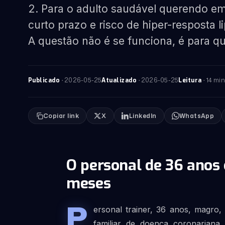
2. Para o adulto saudável querendo em
curto prazo e risco de hiper-resposta l
A questão não é se funciona, é para q
·
2026-05-25
·
2026-05-25
· 14 min
Publicado
Atualizado
Leitura
Copiar link
X
LinkedIn
WhatsApp
O personal de 36 anos 
meses
P
ersonal trainer, 36 anos, magro,
familiar de doença coronariana.