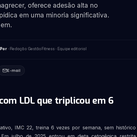
agrecer, oferece adesão alta no
ipídica em uma minoria significativa.
uem.
· Redação GestãoFitness · Equipe editorial
Por
E-mail
com LDL que triplicou em 6
 ativo, IMC 22, treina 6 vezes por semana, sem histórico
 Em julho de 2025 entrou em dieta cetogênica restrita