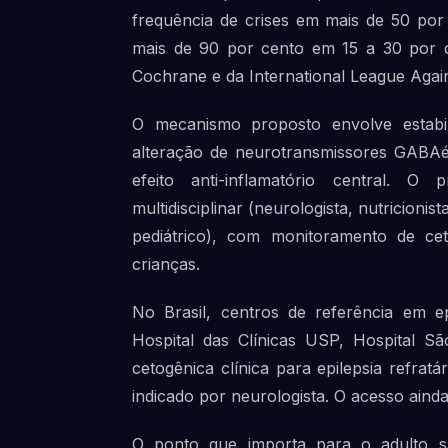
frequência de crises em mais de 50 po
mais de 90 por cento em 15 a 30 por c
Cochrane e da International League Again
O mecanismo proposto envolve estabi
alteração de neurotransmissores GABAér
efeito anti-inflamatório central. 
multidisciplinar (neurologista, nutricion
pediátrico), com monitoramento de cet
crianças.
No Brasil, centros de referência em epi
Hospital das Clínicas USP, Hospital S
cetogênica clínica para epilepsia refra
indicado por neurologista. O acesso ainda
O ponto que importa para o adulto s