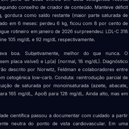
seguindo conselho de criador de conteúdo. Manteve déficit
g, gordura como saldo restante (maior parte saturada de
tado em 6 meses: perdeu 6 kg, ficou com 8 por cento de
gue rotineiro em janeiro de 2026 surpreendeu: LDL-C 318
ine 105 mg/dL e 92 mg/dL respectivamente.
tava boa. Subjetivamente, melhor do que nunca. O
(sem placa visível) e Lp(a) (normal, 18 mg/dL). Diagnóstico
rão descrito por Norwitz, Feldman e colaboradores entre
m cetogênica low-carb. Conduta: reintrodução parcial de
tuição de saturada por monoinsaturada (azeite, abacate,
para 165 mg/dL, ApoB para 128 mg/dL. Ainda alto, mas em
ade científica passou a documentar com cuidado a partir
ente neutra do ponto de vista cardiovascular. Em uma