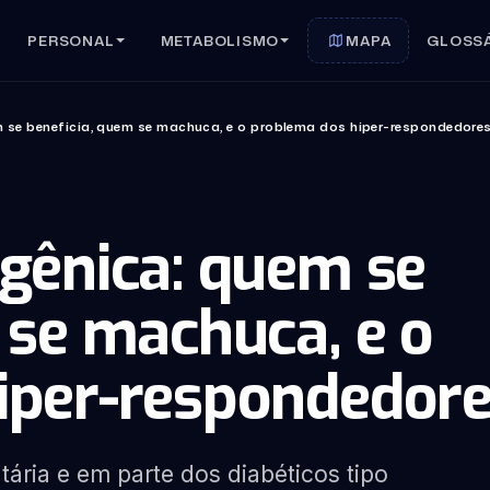
PERSONAL
METABOLISMO
MAPA
GLOSS
 se beneficia, quem se machuca, e o problema dos hiper-respondedore
gênica: quem se
 se machuca, e o
iper-respondedor
tária e em parte dos diabéticos tipo