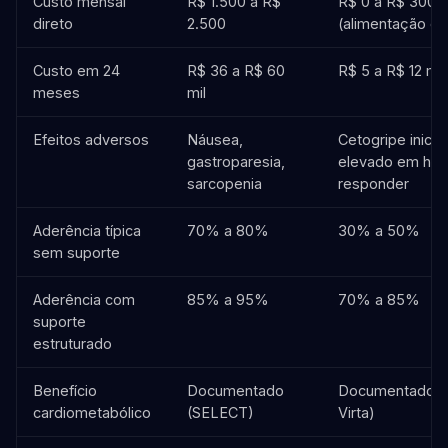
Custo mensal
R$ 1.500 a R$
R$ 0 a R$ 300
direto
2.500
(alimentação ca
Custo em 24
R$ 36 a R$ 60
R$ 5 a R$ 12 mil
meses
mil
Efeitos adversos
Náusea,
Cetogripe inicia
gastroparesia,
elevado em hyp
sarcopenia
responder
Aderência típica
70% a 80%
30% a 50%
sem suporte
Aderência com
85% a 95%
70% a 85%
suporte
estruturado
Benefício
Documentado
Documentado (
cardiometabólico
(SELECT)
Virta)