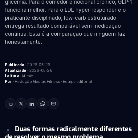
glicemia. Para o comedor emocional crônico, GLP-1
funciona melhor. Para o LDL hyper-responder e o
praticante disciplinado, low-carb estruturado
entrega resultado comparável sem medicação
contínua. Esta é a comparação que ninguém faz
honestamente.
·
2026-05-26
Publicado
·
2026-05-26
Atualizado
· 14 min
Leitura
· Redação GestãoFitness · Equipe editorial
Por
Duas formas radicalmente diferentes
#
de resolver o mesmo problema